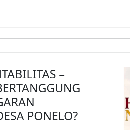
ABILITAS –
 BERTANGGUNG
GARAN
ESA PONELO?