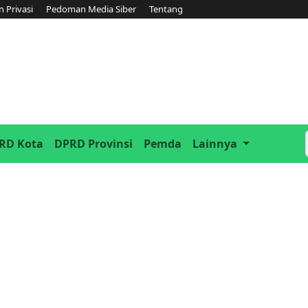
n Privasi
Pedoman Media Siber
Tentang
RD Kota
DPRD Provinsi
Pemda
Lainnya