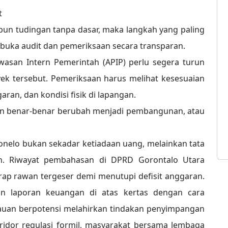
t
upun tudingan tanpa dasar, maka langkah yang paling
uka audit dan pemeriksaan secara transparan.
wasan Intern Pemerintah (APIP) perlu segera turun
yek tersebut. Pemeriksaan harus melihat kesesuaian
aran, dan kondisi fisik di lapangan.
an benar-benar berubah menjadi pembangunan, atau
Ponelo bukan sekadar ketiadaan uang, melainkan tata
kan. Riwayat pembahasan di DPRD Gorontalo Utara
rap rawan tergeser demi menutupi defisit anggaran.
n laporan keuangan di atas kertas dengan cara
auan berpotensi melahirkan tindakan penyimpangan
oridor regulasi formil, masyarakat bersama lembaga