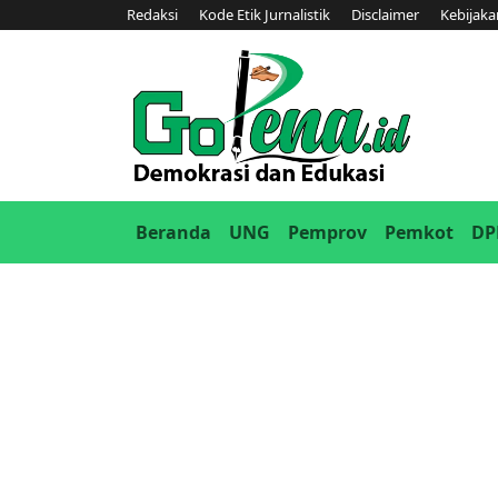
Redaksi
Kode Etik Jurnalistik
Disclaimer
Kebijaka
(current)
Beranda
UNG
Pemprov
Pemkot
DP