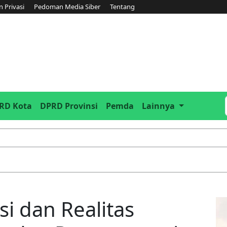
n Privasi
Pedoman Media Siber
Tentang
RD Kota
DPRD Provinsi
Pemda
Lainnya
i dan Realitas