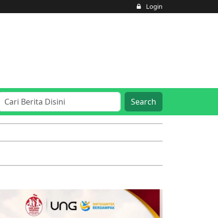
Login
Search