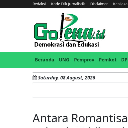
Redaksi
Kode Etik Jurnalistik
Disclaimer
Kebijaka
(current)
Beranda
UNG
Pemprov
Pemkot
DP
Saturday, 08 August, 2026
Antara Romantisas