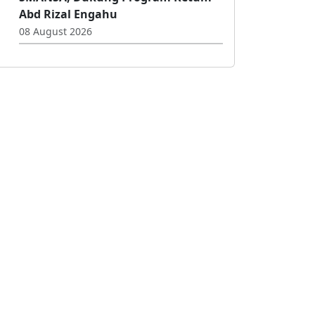
Ribuan Alumni SMAN 1 Gorontalo
Padati Jalan Sehat DPP IKA
SMANSA, Dukung Program Ketum
Abd Rizal Engahu
08 August 2026