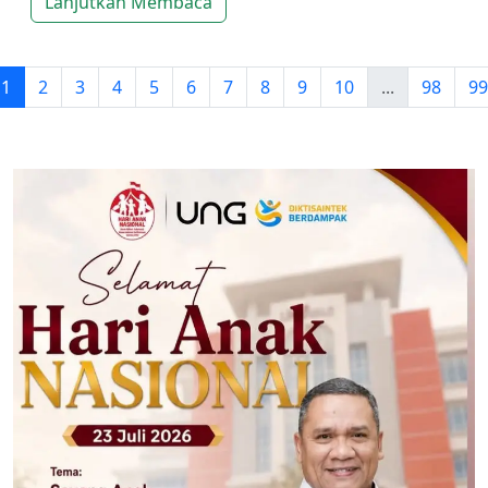
Lanjutkan Membaca
1
2
3
4
5
6
7
8
9
10
...
98
99