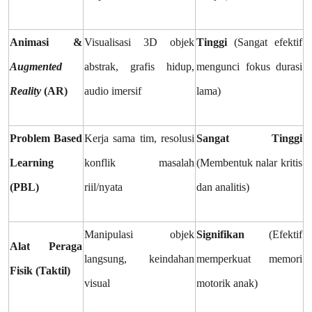
Animasi &
Visualisasi 3D objek
Tinggi
(Sangat efektif
Augmented
abstrak, grafis hidup,
mengunci fokus durasi
Reality
(AR)
audio imersif
lama)
Problem Based
Kerja sama tim, resolusi
Sangat Tinggi
Learning
konflik masalah
(Membentuk nalar kritis
(PBL)
riil/nyata
dan analitis)
Manipulasi objek
Signifikan
(Efektif
Alat Peraga
langsung, keindahan
memperkuat memori
Fisik (Taktil)
visual
motorik anak)