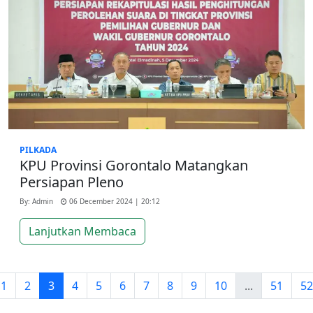
PILKADA
KPU Provinsi Gorontalo Matangkan
Persiapan Pleno
By: Admin
06 December 2024 | 20:12
Lanjutkan Membaca
1
2
3
4
5
6
7
8
9
10
...
51
52