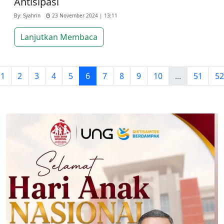
Antisipasi
By: Syahrin
23 November 2024 | 13:11
Lanjutkan Membaca
1
2
3
4
5
6
7
8
9
10
...
51
52