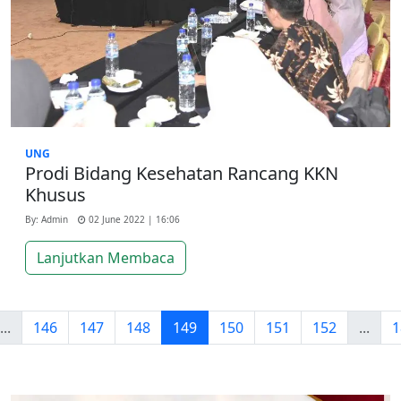
UNG
Prodi Bidang Kesehatan Rancang KKN
Khusus
By: Admin
02 June 2022 | 16:06
Lanjutkan Membaca
...
146
147
148
149
150
151
152
...
1