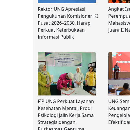
Rektor UNG Apresiasi
Angkat Is
Pengukuhan Komisioner KI
Perempua
Pusat 2026–2030, Harap
Mahasisw
Perkuat Keterbukaan
Juara II N
Informasi Publik
FIP UNG Perkuat Layanan
UNG Semp
Kesehatan Mental, Prodi
Keuangan,
Psikologi Jalin Kerja Sama
Pengelol
Strategis dengan
Efektif d
Puskesmas Gentuma