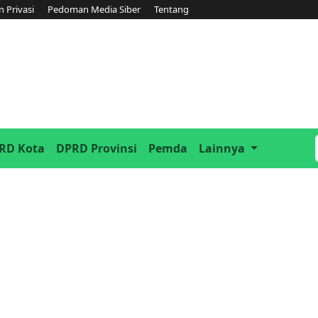
n Privasi
Pedoman Media Siber
Tentang
RD Kota
DPRD Provinsi
Pemda
Lainnya