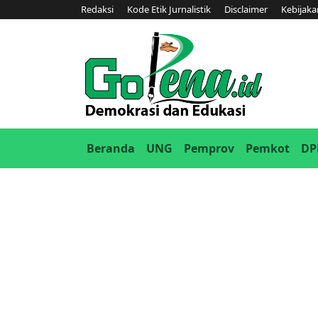
Redaksi
Kode Etik Jurnalistik
Disclaimer
Kebijaka
(current)
Beranda
UNG
Pemprov
Pemkot
DP