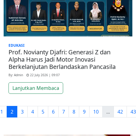
EDUKASI
Prof. Novianty Djafri: Generasi Z dan
Alpha Harus Jadi Motor Inovasi
Berkelanjutan Berlandaskan Pancasila
By: Admin
22 July 2026 | 09:07
Lanjutkan Membaca
1
2
3
4
5
6
7
8
9
10
...
42
43