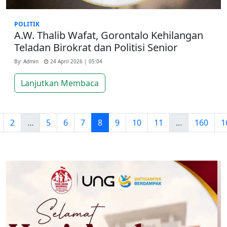
POLITIK
A.W. Thalib Wafat, Gorontalo Kehilangan
Teladan Birokrat dan Politisi Senior
By: Admin
24 April 2026 | 05:04
Lanjutkan Membaca
2
...
5
6
7
8
9
10
11
...
160
1