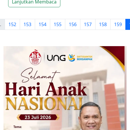
Lanjutkan Membaca
.
152
153
154
155
156
157
158
159