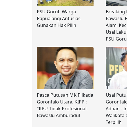
PSU Gorut, Warga
Breaking 
Papualangi Antusias
Bawaslu P
Gunakan Hak Pilih
Alami Kec
Usai Lak
PSU Goru
Pasca Putusan MK Pilkada
Usai Putu
Gorontalo Utara, KIPP :
Gorontalo
"KPU Tidak Profesional,
Adhan - I
Bawaslu Amburadul
Walikota 
Terpilih