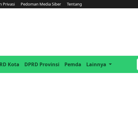
n Privasi
Pedoman Media Siber
Tentang
RD Kota
DPRD Provinsi
Pemda
Lainnya