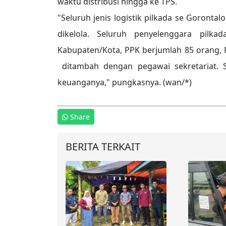
waktu distribusi hingga ke TPS.
"Seluruh jenis logistik pilkada se Goront
dikelola. Seluruh penyelenggara pilka
Kabupaten/Kota, PPK berjumlah 85 orang, P
ditambah dengan pegawai sekretariat. S
keuanganya," pungkasnya. (wan/*)
Share
BERITA TERKAIT