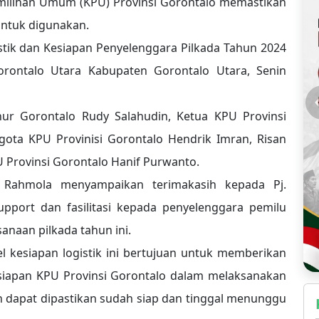
emilihan Umum (KPU) Provinsi Gorontalo memastikan
 untuk digunakan.
stik dan Kesiapan Penyelenggara Pilkada Tahun 2024
rontalo Utara Kabupaten Gorontalo Utara, Senin
nur Gorontalo Rudy Salahudin, Ketua KPU Provinsi
ta KPU Provinisi Gorontalo Hendrik Imran, Risan
U Provinsi Gorontalo Hanif Purwanto.
n Rahmola menyampaikan terimakasih kepada Pj.
port dan fasilitasi kepada penyelenggara pemilu
naan pilkada tahun ini.
 kesiapan logistik ini bertujuan untuk memberikan
siapan KPU Provinsi Gorontalo dalam melaksanakan
ah dapat dipastikan sudah siap dan tinggal menunggu