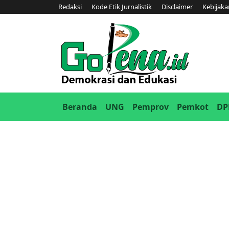
Redaksi
Kode Etik Jurnalistik
Disclaimer
Kebijaka
(current)
Beranda
UNG
Pemprov
Pemkot
DP