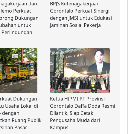
nagakerjaan dan
BPJS Ketenagakerjaan
lemo Perkuat
Gorontalo Perkuat Sinergi
 Dorong Dukungan
dengan JMSI untuk Edukasi
ubahan untuk
Jaminan Sosial Pekerja
 Perlindungan
rkuat Dukungan
Ketua HIPMI PT Provinsi
ku Usaha Lokal di
Gorontalo Daffa Doda Resmi
o dengan
Dilantik, Siap Cetak
tkan Ruang Publik
Pengusaha Muda dari
sihan Pasar
Kampus