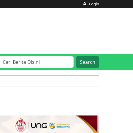
Login
Search