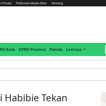
n Privasi
Pedoman Media Siber
Tentang
RD Kota
DPRD Provinsi
Pemda
Lainnya
i Habibie Tekan