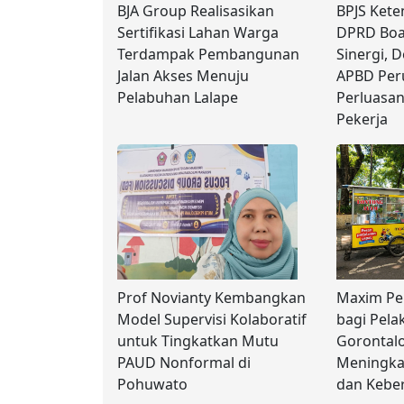
BJA Group Realisasikan
BPJS Kete
Sertifikasi Lahan Warga
DPRD Boa
Terdampak Pembangunan
Sinergi,
Jalan Akses Menuju
APBD Per
Pelabuhan Lalape
Perluasan
Pekerja
Prof Novianty Kembangkan
Maxim Pe
Model Supervisi Kolaboratif
bagi Pela
untuk Tingkatkan Mutu
Gorontal
PAUD Nonformal di
Meningka
Pohuwato
dan Keber