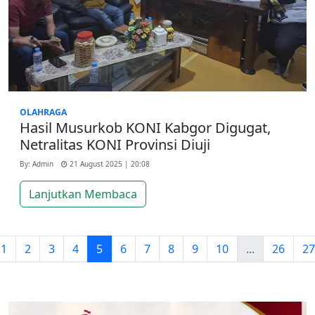
OLAHRAGA
Hasil Musurkob KONI Kabgor Digugat,
Netralitas KONI Provinsi Diuji
By: Admin
21 August 2025 | 20:08
Lanjutkan Membaca
1
2
3
4
5
6
7
8
9
10
...
26
27