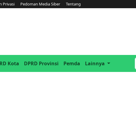
n Privasi
Pedoman Media Siber
Tentang
RD Kota
DPRD Provinsi
Pemda
Lainnya