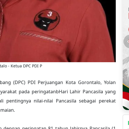
talo - Ketua DPC PDI P
ng (DPC) PDI Perjuangan Kota Gorontalo, Yolan
arakat pada peringatanbHari Lahir Pancasila yang
 pentingnya nilai-nilai Pancasila sebagai perekat
amaian.
 dengan peringatan 81 tahun lahirnya Pancasila (1