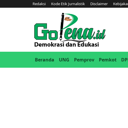
Redaksi
Kode Etik Jurnalistik
Disclaimer
Kebijaka
(current)
Beranda
UNG
Pemprov
Pemkot
DP