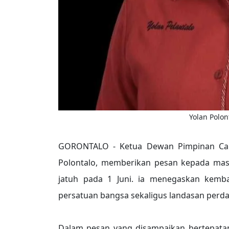
Yolan Polon
GORONTALO - Ketua Dewan Pimpinan Caba
Polontalo, memberikan pesan kepada masy
jatuh pada 1 Juni. ia menegaskan kembali
persatuan bangsa sekaligus landasan perd
Dalam pesan yang disampaikan bertepatan