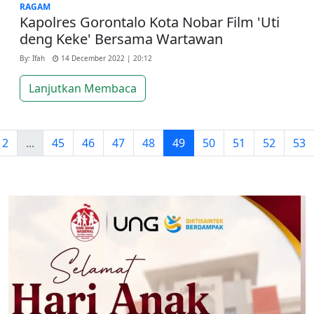
RAGAM
Kapolres Gorontalo Kota Nobar Film 'Uti
deng Keke' Bersama Wartawan
By: Ifah
14 December 2022 | 20:12
Lanjutkan Membaca
2
...
45
46
47
48
49
50
51
52
53