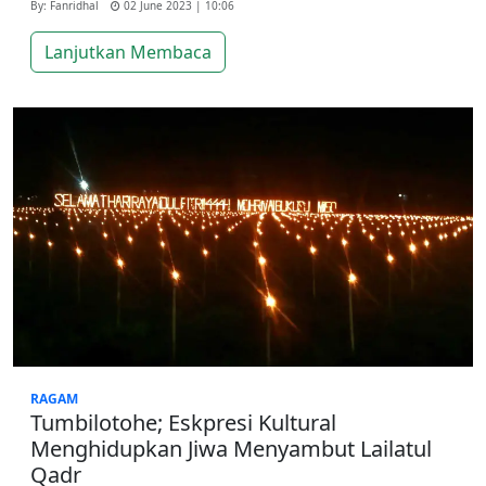
By: Fanridhal
02 June 2023 | 10:06
Lanjutkan Membaca
RAGAM
Tumbilotohe; Eskpresi Kultural
Menghidupkan Jiwa Menyambut Lailatul
Qadr