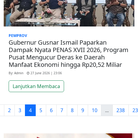
PEMPROV
Gubernur Gusnar Ismail Paparkan
Dampak Nyata PENAS XVII 2026, Program
Pusat Mengucur Deras ke Daerah
Manfaat Ekonomi hingga Rp20,52 Miliar
By: Admin
27 June 2026 | 23:06
Lanjutkan Membaca
1
2
3
4
5
6
7
8
9
10
...
238
23