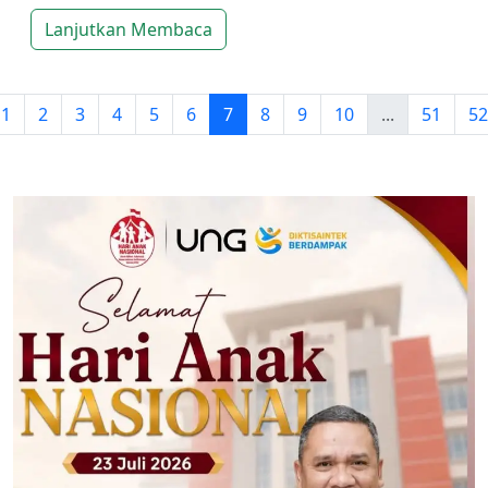
Lanjutkan Membaca
1
2
3
4
5
6
7
8
9
10
...
51
52