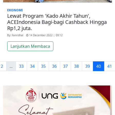
EKONOMI
Lewat Program 'Kado Akhir Tahun',
ACEIndonesia Bagi-bagi Cashback Hingga
Rp1,2 juta.
By: Fanridhal
14 December 2022 | 09:12
Lanjutkan Membaca
2
...
33
34
35
36
37
38
39
40
41