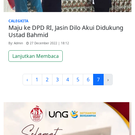
CALEGKITA
Maju ke DPD RI, Jasin Dilo Akui Didukung
Ustad Bahmid
By: Admin
27 December 2022 | 18:12
Lanjutkan Membaca
‹
1
2
3
4
5
6
7
›