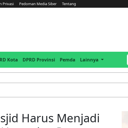
n Privasi
Pedoman Media Siber
Tentang
RD Kota
DPRD Provinsi
Pemda
Lainnya
jid Harus Menjadi