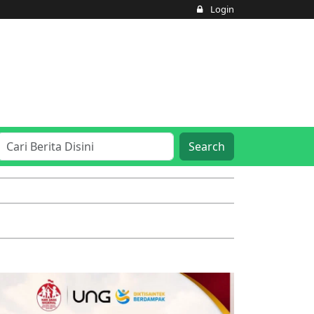
Login
Search