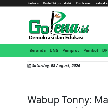
Redaksi
Kode Etik Jurnalistik
Disclaimer
Kebijaka
(current)
Beranda
UNG
Pemprov
Pemkot
DP
Saturday, 08 August, 2026
Wabup Tonny: Mas