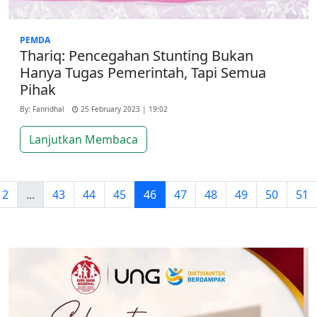
PEMDA
Thariq: Pencegahan Stunting Bukan
Hanya Tugas Pemerintah, Tapi Semua
Pihak
By: Fanridhal
25 February 2023 | 19:02
Lanjutkan Membaca
2
...
43
44
45
46
47
48
49
50
51