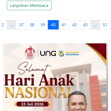
Lanjutkan Membaca
2
...
37
38
39
40
41
42
43
...
51